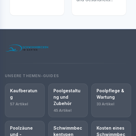
UNSERE THEMEN-GUIDES
Kaufberatun
Poolgestaltu
Poolpflege &
g
ng und
Wartung
Zubehör
57 Artikel
33 Artikel
45 Artikel
Poolzäune
Schwimmbec
Kosten eines
und -
kentypen
Schwimmbec